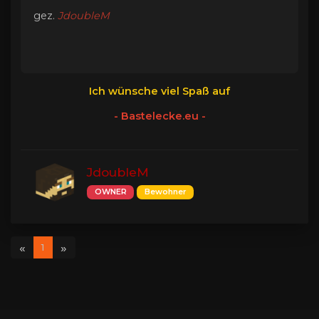
gez.
JdoubleM
Ich wünsche viel Spaß auf
- Bastelecke.eu -
JdoubleM
OWNER
Bewohner
«
»
1