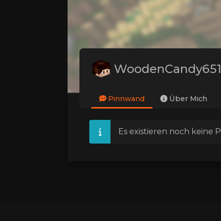
WoodenCandy65
Pinnwand
Über Mich
Es existieren noch keine P