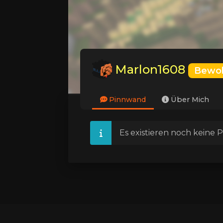
Marlon1608
Bewo
Pinnwand
Über Mich
Es existieren noch keine P